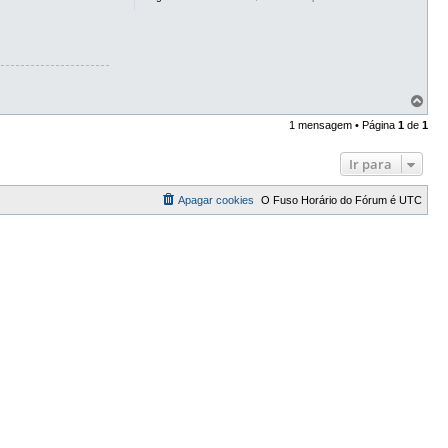
T
o
1 mensagem • Página
1
de
1
p
o
Ir para
Apagar cookies
O Fuso Horário do Fórum é
UTC