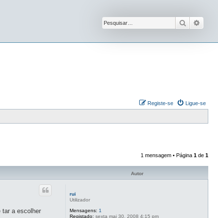
Pesquisar
Pesqu
Registe-se
Ligue-se
1 mensagem • Página
1
de
1
Autor
rui
Utilizador
 tar a escolher
Mensagens:
1
Registado:
sexta mai 30, 2008 4:15 pm