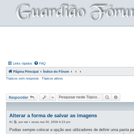
Links rápidos
FAQ
Página Principal
Índice do Fórum
Tópicos sem resposta
Tópicos ativos
Pesquisar
Pesquis
Responder
Alterar a forma de salvar as imagens
M
#1
por
rui
»
sexta mai 30, 2008 4:23 pm
e
n
Podias sempre colocar a opção aos utilizadores de definir uma pasta pa
s