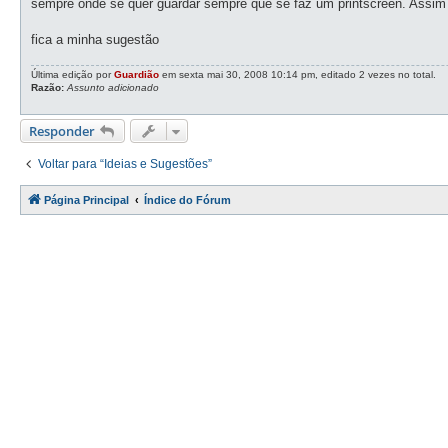
sempre onde se quer guardar sempre que se faz um printscreen. Assim q
a
g
e
fica a minha sugestão
m
Última edição por
Guardião
em sexta mai 30, 2008 10:14 pm, editado 2 vezes no total.
Razão:
Assunto adicionado
Responder
Voltar para “Ideias e Sugestões”
Página Principal
Índice do Fórum