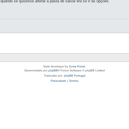
uando se quizesse alterar a pasta de salvar era só ir ás opções.
Style developer by
Zuma Portal
,
Desenvolvido por
phpBB
® Forum Software © phpBB Limited
Traduzido por:
phpBB Portugal
Privacidade
|
Termos