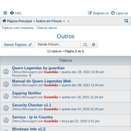
FAQ
Registe-se
Ligue-se
P
Página Principal
Índice do Fórum
Tópicos sem resposta
Tópicos ativos
e
Outros
s
q
Pesquisar
Pesquisa avançada
Novo Tópico
u
12 tópicos • Página
1
de
1
i
Tópicos
s
Quero Legendas by guardiao
a
Última Mensagem por
Guardião
«
quarta dez 28, 2022 10:36 pm
Respostas:
8
r
Manual do Quero Legendas Web
Última Mensagem por
Guardião
«
quarta dez 08, 2021 11:04 pm
Zapping Notifier
Última Mensagem por
Guardião
«
quinta nov 18, 2021 11:26 am
Security Checker v1.1
Última Mensagem por
Guardião
«
quinta mar 07, 2019 11:20 pm
Serviço - Ip to Country
Última Mensagem por
Guardião
«
terça jan 22, 2019 2:31 pm
Windows Info v1.2