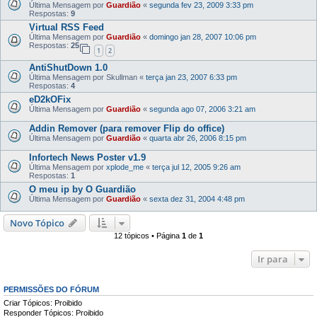
Última Mensagem por
Guardião
«
segunda fev 23, 2009 3:33 pm
Respostas:
9
Virtual RSS Feed
Última Mensagem por
Guardião
«
domingo jan 28, 2007 10:06 pm
Respostas:
25
1
2
AntiShutDown 1.0
Última Mensagem por
Skullman
«
terça jan 23, 2007 6:33 pm
Respostas:
4
eD2kOFix
Última Mensagem por
Guardião
«
segunda ago 07, 2006 3:21 am
Addin Remover (para remover Flip do office)
Última Mensagem por
Guardião
«
quarta abr 26, 2006 8:15 pm
Infortech News Poster v1.9
Última Mensagem por
xplode_me
«
terça jul 12, 2005 9:26 am
Respostas:
1
O meu ip by O Guardião
Última Mensagem por
Guardião
«
sexta dez 31, 2004 4:48 pm
Novo Tópico
12 tópicos • Página
1
de
1
Ir para
PERMISSÕES DO FÓRUM
Criar Tópicos: Proibido
Responder Tópicos: Proibido